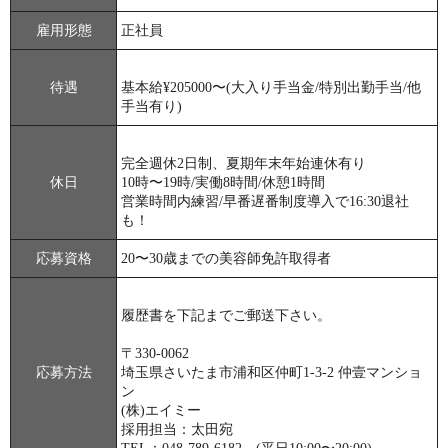
雇用形態
正社員
待遇
基本給¥205000〜(大入り手当金/特別出勤手当/他
手当有り)
完全週休2日制、夏期年末年始連休有り
休日
10時〜19時/実働8時間/休憩1時間
営業時間内練習/早番遅番制度導入で16:30退社
も！
応募資格
20〜30歳までの美容師免許取得者
履歴書を下記までご郵送下さい。
〒330-0062
応募方法
埼玉県さいたま市浦和区仲町1-3-2 仲壹マンショ
ン
(株)エイミー
採用担当：太田宛