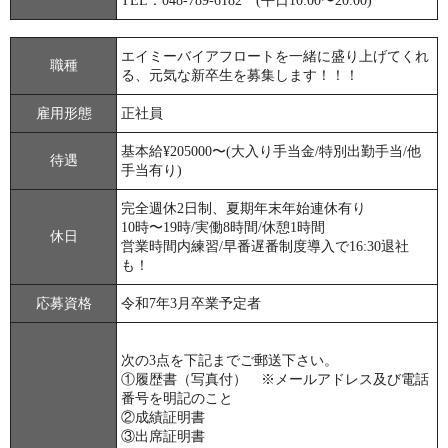
TEL：048-789-6182 (平日10:00〜20:00)
エイミーバイアフロートを一緒に盛り上げてくれ
職種
る、元気な新卒生を募集します！！！
雇用形態
正社員
基本給¥205000〜(大入り手当金/特別出勤手当/他
待遇
手当有り)
完全週休2日制、夏期年末年始連休有り
10時〜19時/実働8時間/休憩1時間
休日
営業時間内練習/早番遅番制度導入で16:30退社
も！
応募資格
令和7年3月卒業予定者
次の3点を下記までご郵送下さい。
①履歴書（写真付） ※メールアドレス及び電話
番号を明記のこと
②成績証明書
③出席証明書