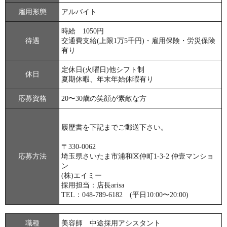
雇用形態
アルバイト
時給 1050円
待遇
交通費支給(上限1万5千円)・雇用保険・労災保険
有り
定休日(火曜日)他シフト制
休日
夏期休暇、年末年始休暇有り
応募資格
20〜30歳の笑顔が素敵な方
履歴書を下記までご郵送下さい。
〒330-0062
応募方法
埼玉県さいたま市浦和区仲町1-3-2 仲壹マンショ
ン
(株)エイミー
採用担当：店長arisa
TEL：048-789-6182 (平日10:00〜20:00)
職種
美容師 中途採用アシスタント