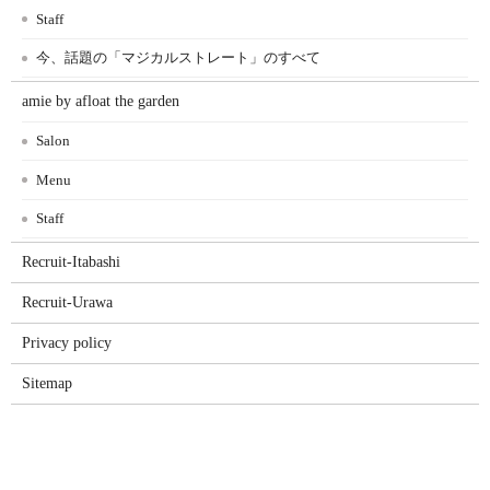
Staff
今、話題の「マジカルストレート」のすべて
amie by afloat the garden
Salon
Menu
Staff
Recruit-Itabashi
Recruit-Urawa
Privacy policy
Sitemap