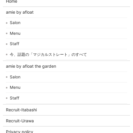
Home
amie by afloat
Salon
Menu
Staff
今、話題の「マジカルストレート」のすべて
amie by afloat the garden
Salon
Menu
Staff
Recruit-Itabashi
Recruit-Urawa
Privacy policy