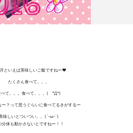
月といえば美味しいご飯ですねー❤
たくさん食べて。。。
食べて。。。食べて。。。( °Д°)
なー？って思うぐらいに食べてるきがするー
美味しいとついつい。。(´-ω-`)
の分体も動かさないとですねー！！