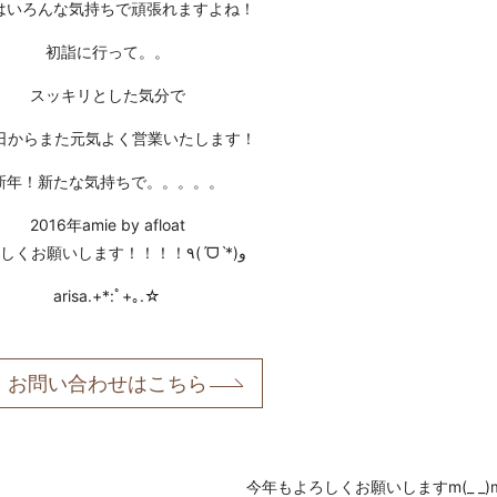
はいろんな気持ちで頑張れますよね！
初詣に行って。。
スッキリとした気分で
6日からまた元気よく営業いたします！
新年！新たな気持ちで。。。。。
2016年amie by afloat
よろしくお願いします！！！！٩(ˊᗜˋ*)و
arisa.+*:ﾟ+｡.☆
お問い合わせはこちら
今年もよろしくお願いしますm(_ _)