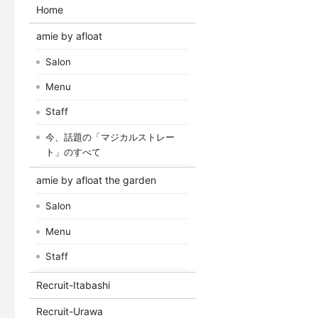
Home
amie by afloat
Salon
Menu
Staff
今、話題の「マジカルストレー
ト」のすべて
amie by afloat the garden
Salon
Menu
Staff
Recruit-Itabashi
Recruit-Urawa