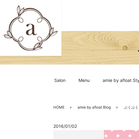
Salon
Menu
amie by afloat Sty
HOME
amie by afloat Blog
ぷくぷく
2016/01/02