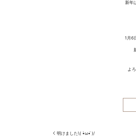
新年
1月
明けました\( •̀ω•́ )/