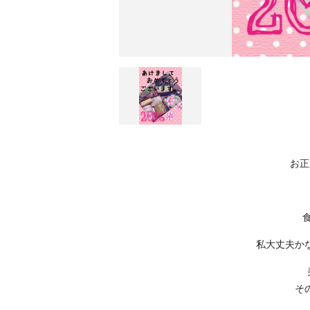
お正
私大丈夫か
そ