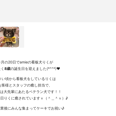
今月の20日でamieの看板犬りくが
たく
8歳
の誕生日を迎えました(*^^*)
❤︎
さい頃から看板犬をしているりくは
お客様とスタッフの癒し担当で、
eでは大先輩にあたるベテラン犬です！！
日りくに癒されていますｖ（＾＿＾ｖ）♪
営業後にみんな集まってケーキでお祝い♪