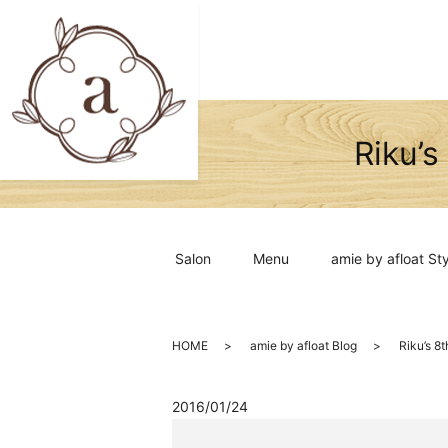
Riku’
Salon
Menu
amie by afloat Sty
HOME
amie by afloat Blog
Riku’s 
2016/01/24