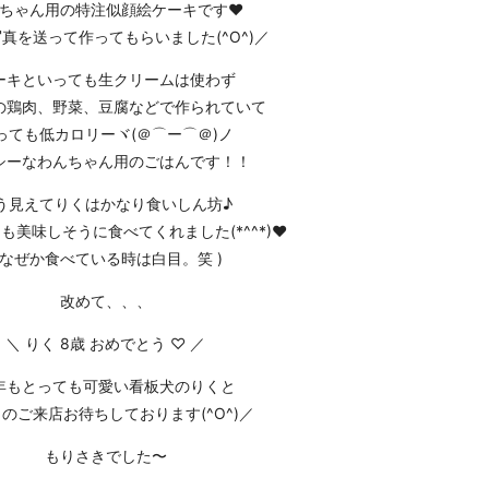
ちゃん用の特注
似顔絵ケーキ
です❤︎
真を送って作ってもらいました(^O^)／
ーキといっても生クリームは使わず
の鶏肉、野菜、豆腐などで作られていて
っても低カロリーヾ(＠⌒ー⌒＠)ノ
シーなわんちゃん用のごはんです！！
う見えてりくはかなり食いしん坊♪
も美味しそうに食べてくれました(*^^*)❤︎
( なぜか食べている時は白目。笑 )
改めて、、、
＼ りく 8歳 おめでとう ♡ ／
年もとっても可愛い看板犬のりくと
のご来店お待ちしております(^O^)／
もりさきでした〜