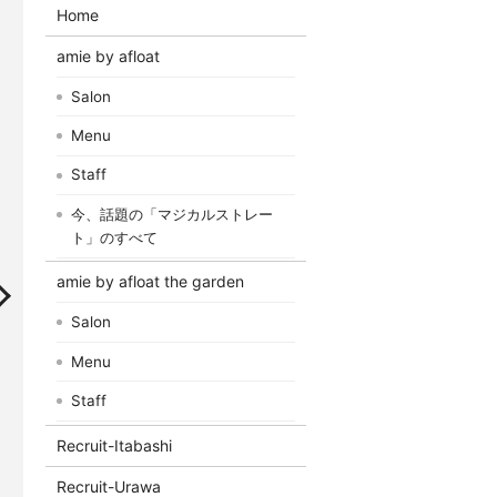
Home
amie by afloat
Salon
Menu
Staff
今、話題の「マジカルストレー
ト」のすべて
amie by afloat the garden
Salon
Menu
Staff
Recruit-Itabashi
Recruit-Urawa