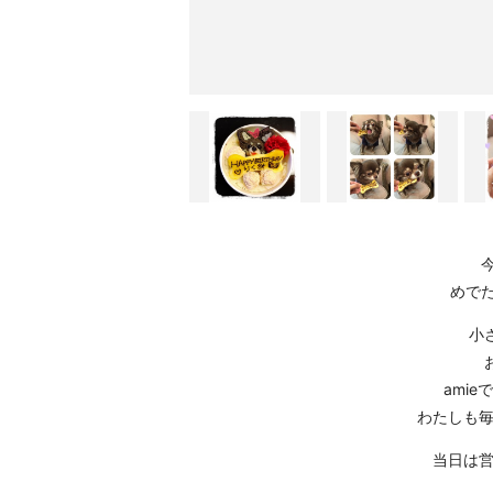
めで
小
ami
わたしも毎
当日は