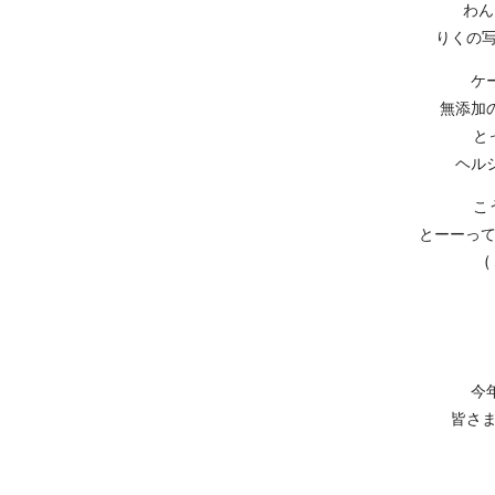
わん
りくの写
ケ
無添加
と
ヘル
こ
とーーって
今
皆さま