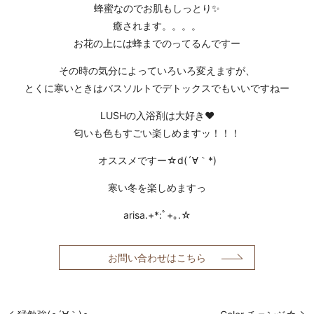
蜂蜜なのでお肌もしっとり✨
癒されます。。。。
お花の上には蜂までのってるんですー
その時の気分によっていろいろ変えますが、
とくに寒いときはバスソルトでデトックスでもいいですねー
LUSHの入浴剤は大好き❤
匂いも色もすごい楽しめますッ！！！
オススメですー☆d(´∀｀*)
寒い冬を楽しめますっ
arisa.+*:ﾟ+｡.☆
お問い合わせはこちら