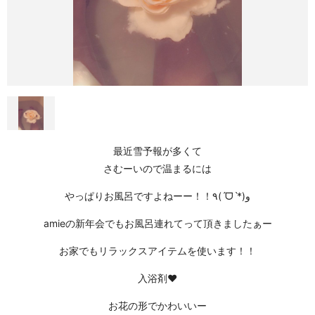
最近雪予報が多くて
さむーいので温まるには
やっぱりお風呂ですよねーー！！٩(ˊᗜˋ*)و
amieの新年会でもお風呂連れてって頂きましたぁー
お家でもリラックスアイテムを使います！！
入浴剤❤
お花の形でかわいいー