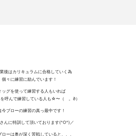
業後はカリキュラムに合格していく為
個々に練習に励んでいます！
ィッグを使って練習する人もいれば
を呼んで練習している人も☆〜（ゝ。∂）
は今ブローの練習の真っ最中です！
NAさんに特訓して頂いております(^O^)／
ブローは奥が深く苦戦していると、、、