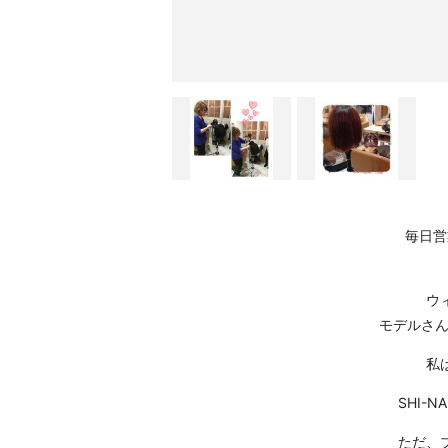
毎日営
ウ
モデルさん
私
SHI-
ただ、