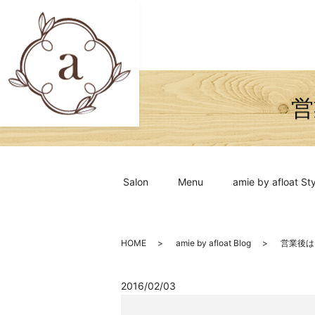
営
Salon
Menu
amie by afloat Sty
HOME
amie by afloat Blog
営業後は
2016/02/03