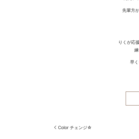
先輩方が
りくが応援し
練
早く
Color チェンジ☆