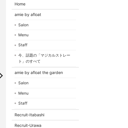
Home
amie by afloat
Salon
Menu
Staff
今、話題の「マジカルストレー
ト」のすべて
amie by afloat the garden
Salon
Menu
Staff
Recruit-Itabashi
Recruit-Urawa