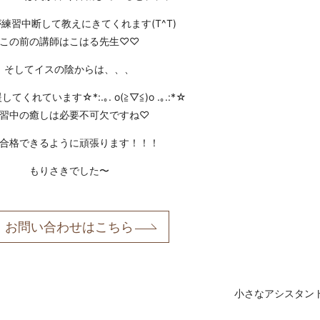
練習中断して教えにきてくれます(T^T)
この前の講師はこはる先生♡♡
そしてイスの陰からは、、、
てくれています☆*:.｡. o(≧▽≦)o .｡.:*☆
習中の癒しは必要不可欠ですね♡
合格できるように頑張ります！！！
もりさきでした〜
お問い合わせはこちら
小さなアシスタン