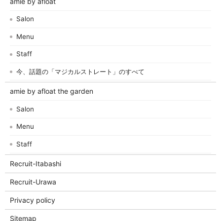
amie by afloat
Salon
Menu
Staff
今、話題の「マジカルストレート」のすべて
amie by afloat the garden
Salon
Menu
Staff
Recruit-Itabashi
Recruit-Urawa
Privacy policy
Sitemap