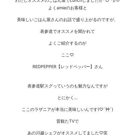
わたしオススメのごはん屋でLunchしました\(*ˊᗜˋ*)/♡
よくamieのお客様と
美味しいごはん屋さんのお話で盛り上がるのですが、
表参道でオススメを聞かれて
よくご紹介するのが
ここ♡
REDPEPPER【レッドペッパー】さん
表参道駅スグっていうのも魅力なんですが
とにかく…
ここのラザニアが本当に美味しいんです(♡´艸`)
昔観たTVで
あの川越シェフがオススメしてました♡笑