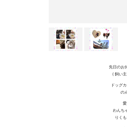
先日のお
( 飼い
ドッグカ
の
愛
わんち
りくも