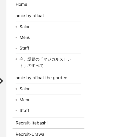
Home
amie by afloat
Salon
Menu
Staff
今、話題の「マジカルストレー
ト」のすべて
amie by afloat the garden
Salon
Menu
Staff
Recruit-Itabashi
Recruit-Urawa