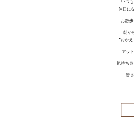
いつも
休日に
お散歩
朝か
”おか
アットホ
気持ち良
皆