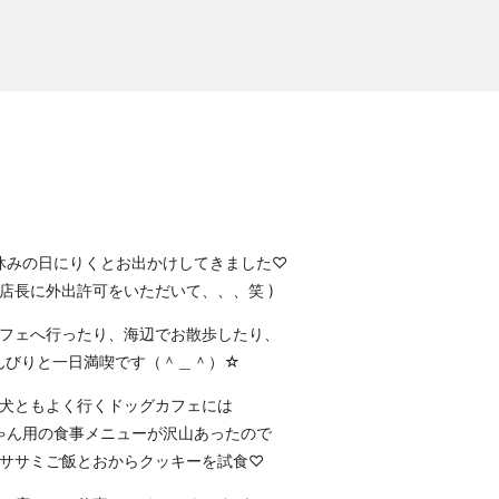
休みの日にりくとお出かけしてきました
♡
主店長に外出許可をいただいて、、、笑 )
フェへ行ったり、海辺でお散歩したり、
んびりと一日満喫です（＾＿＾）☆
犬ともよく行くドッグカフェには
ゃん用の食事メニューが沢山あったので
ササミご飯とおからクッキーを試食♡