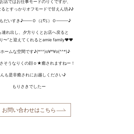
お店ではお仕事モードのりくですが、
なるとすっかりオフモードで甘えん坊♪♪
もだいすき♪───Ｏ（≧∇≦）Ｏ────♪
ら連れ出し、夕方りくとお店へ戻ると
えり〜”と迎えてくれると
amie family
❤︎❤︎
ームな空間です♪(*^^)o∀*∀o(^^*)♪
さそうなりくの顔☺︎★癒されますねー！
さんも是非癒されにお越しください♪
もりさきでしたー
お問い合わせはこちら