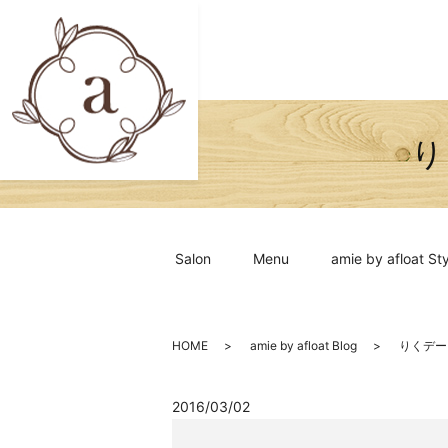
り
Salon
Menu
amie by afloat Sty
HOME
amie by afloat Blog
りくデー
2016/03/02