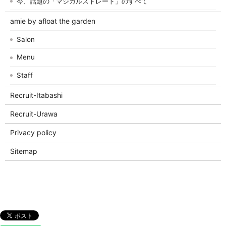
今、話題の「マジカルストレート」のすべて
amie by afloat the garden
Salon
Menu
Staff
Recruit-Itabashi
Recruit-Urawa
Privacy policy
Sitemap