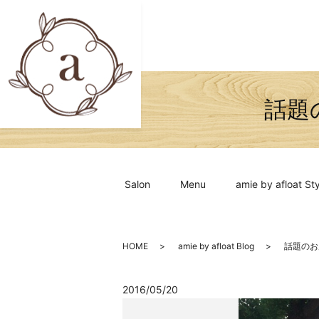
Salon
Menu
amie by afloat Sty
HOME
amie by afloat Blog
2016/05/20