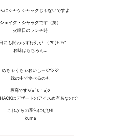
みにシャケシャックじゃないですよ
シェイク・シャック
です（笑）
火曜日のランチ時
日にも関わらず行列が！( ‘༥’ )ŧ‹”ŧ‹”
お味はもちろん…
めちゃくちゃおいしー♡♡♡
緑の中で食べるのも
最高です٩(๑´ε｀๑)۶
ESHACKはデザートのアイスめ有名なので
これからの季節にぜひ!!
kuma