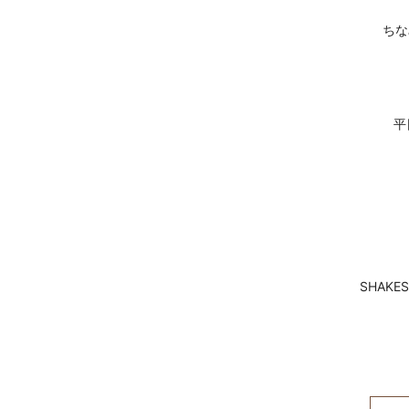
ちな
平
SHAK