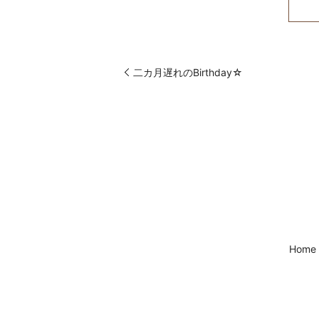
二カ月遅れのBirthday☆
Home