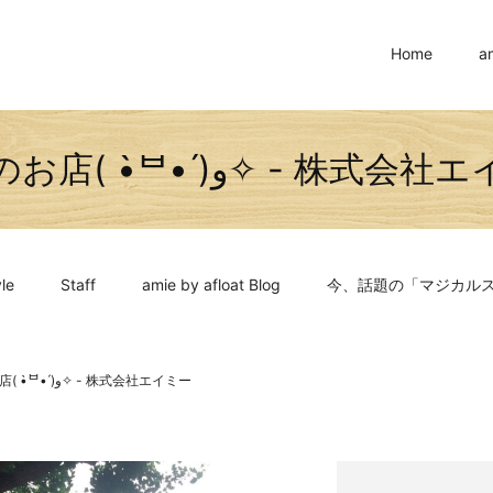
Home
a
話題のお店( •̀ᄇ• ́)ﻭ✧ - 株
le
Staff
amie by afloat Blog
今、話題の「マジカル
話題のお店( •̀ᄇ• ́)ﻭ✧ - 株式会社エイミー