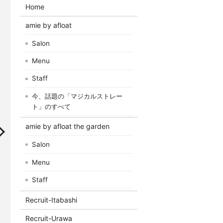
Home
amie by afloat
Salon
Menu
Staff
今、話題の「マジカルストレー
ト」のすべて
amie by afloat the garden
Salon
Menu
Staff
Recruit-Itabashi
Recruit-Urawa