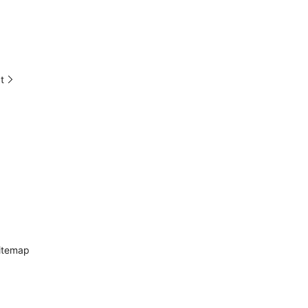
t
itemap