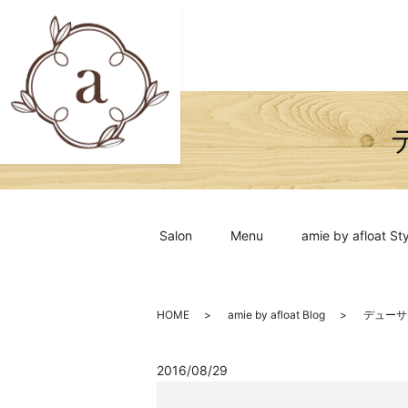
Salon
Menu
amie by afloat Sty
HOME
amie by afloat Blog
デューサ
2016/08/29