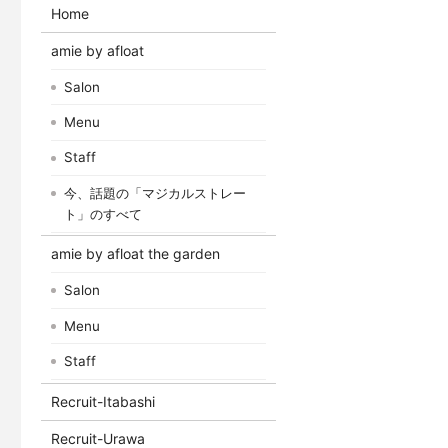
Home
amie by afloat
Salon
Menu
Staff
今、話題の「マジカルストレー
ト」のすべて
amie by afloat the garden
Salon
Menu
Staff
Recruit-Itabashi
Recruit-Urawa