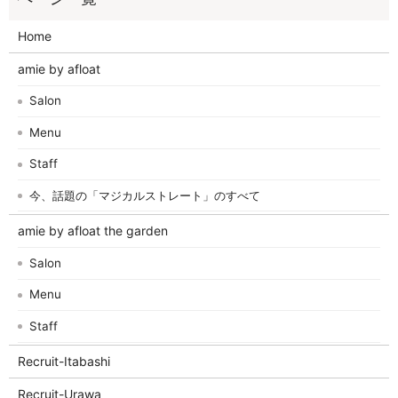
Home
amie by afloat
Salon
Menu
Staff
今、話題の「マジカルストレート」のすべて
amie by afloat the garden
Salon
Menu
Staff
Recruit-Itabashi
Recruit-Urawa