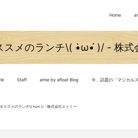
Home
a
メのランチ\( •̀ω•́ )/ - 
le
Staff
amie by afloat Blog
今、話題の「マジカル
ススメのランチ\( •̀ω•́ )/ - 株式会社エイミー