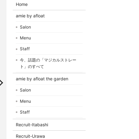
Home
amie by afloat
Salon
Menu
Staff
今、話題の「マジカルストレー
ト」のすべて
amie by afloat the garden
Salon
Menu
Staff
Recruit-Itabashi
Recruit-Urawa