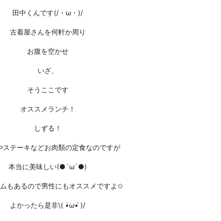
田中くんです(/・ω・)/
古着屋さんを何軒か周り
お腹を空かせ
いざ、
そうここです
オススメランチ！
しずる！
やステーキなどお肉類の定食なのですが
本当に美味しい(●´ω`●)
ムもあるので男性にもオススメですよ✩
よかったら是非\( •̀ω•́ )/