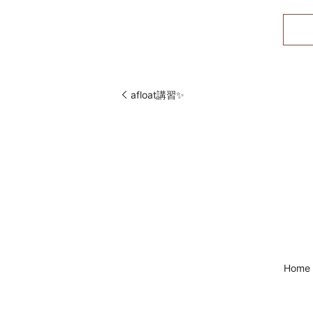
afloat講習✨
Home