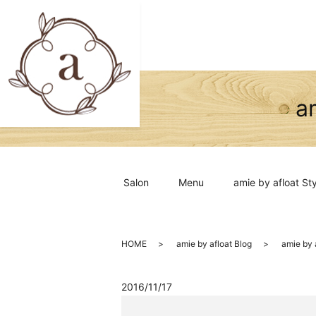
a
Salon
Menu
amie by afloat Sty
HOME
amie by afloat Blog
amie b
2016/11/17