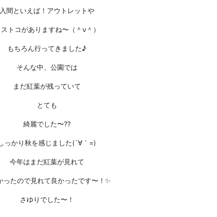
入間といえば！アウトレットや
コストコがありますね〜（＾ν＾）
もちろん行ってきました♪
そんな中、公園では
まだ紅葉が残っていて
とても
綺麗でした〜??
しっかり秋を感じました(´∀｀=)
今年はまだ紅葉が見れて
かったので見れて良かったです〜！✨
さゆりでした〜！