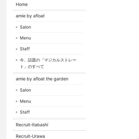
Home
amie by afloat
Salon
Menu
Staff
今、話題の「マジカルストレー
ト」のすべて
amie by afloat the garden
Salon
Menu
Staff
Recruit-Itabashi
Recruit-Urawa