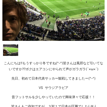
こんにちは!!もうすっかり冬ですね(^-^)皆さんは風邪など引いてな
いですか??ボクはエアコンにやられて声がガラガラ(´×ω×`)
先日、初めて日本代表サッカー観戦してきましたー(^-^)
VS サウジアラビア
昔フットサルを少しやっていたので興味津々で応援！！
皆さんもご存知ですが、３対１で日本が圧勝でした(･∀･)