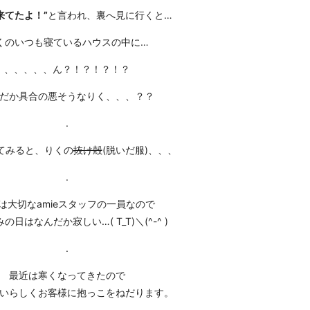
来てたよ！”
と言われ、裏へ見に行くと…
くのいつも寝ているハウスの中に…
、、、、、ん？！？！？！？
だか具合の悪そうなりく、、、？？
.
てみると、りくの
抜け殻
(脱いだ服)、、、
.
は大切なamieスタッフの一員なので
の日はなんだか寂しい…( T_T)＼(^-^ )
.
最近は寒くなってきたので
いらしくお客様に抱っこをねだります。