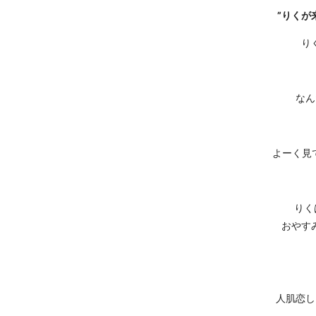
”りくが
り
なん
よーく見
りく
おやすみ
人肌恋し