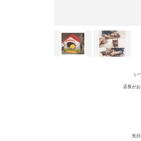
い
店長がお
先日