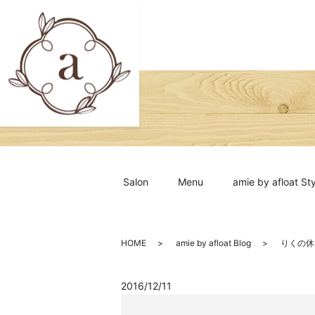
Salon
Menu
amie by afloat Sty
HOME
amie by afloat Blog
りくの休
2016/12/11