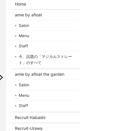
Home
amie by afloat
Salon
Menu
Staff
今、話題の「マジカルストレー
ト」のすべて
amie by afloat the garden
Salon
Menu
Staff
Recruit-Itabashi
Recruit-Urawa