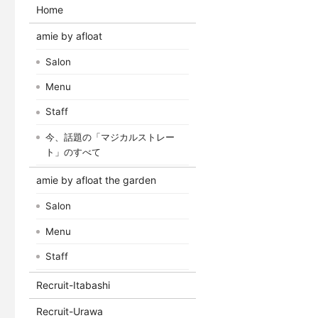
Home
amie by afloat
Salon
Menu
Staff
今、話題の「マジカルストレー
ト」のすべて
amie by afloat the garden
Salon
Menu
Staff
Recruit-Itabashi
Recruit-Urawa