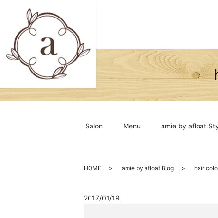
Salon
Menu
amie by afloat Sty
HOME
amie by afloat Blog
hair c
2017/01/19