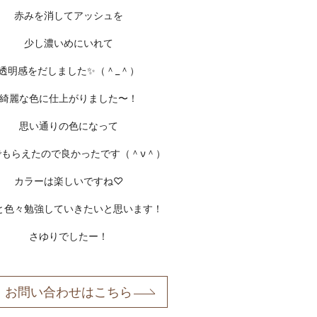
赤みを消してアッシュを
少し濃いめにいれて
透明感
をだしました✨（＾_＾）
綺麗な色に仕上がりました〜！
思い通りの色になって
でもらえたので良かったです（＾ν＾）
カラーは楽しいですね♡
と色々勉強していきたいと思います！
さゆりでしたー！
お問い合わせはこちら