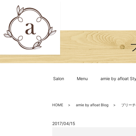
Salon
Menu
amie by afloat Sty
HOME
amie by afloat Blog
ブリーチ
2017/04/15