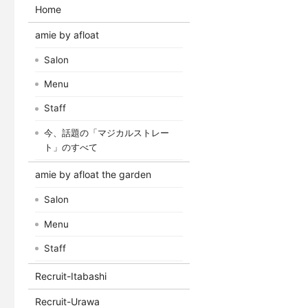
Home
amie by afloat
Salon
Menu
Staff
今、話題の「マジカルストレー
ト」のすべて
amie by afloat the garden
Salon
Menu
Staff
Recruit-Itabashi
Recruit-Urawa