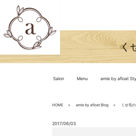
く
Salon
Menu
amie by afloat Sty
HOME
amie by afloat Blog
くせ毛の
2017/06/03