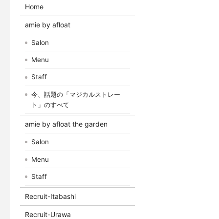
Home
amie by afloat
Salon
Menu
Staff
今、話題の「マジカルストレー
ト」のすべて
amie by afloat the garden
Salon
Menu
Staff
Recruit-Itabashi
Recruit-Urawa