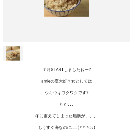
７月STARTしましたねー?
amieの夏大好き女としては
ウキウキワクワクです?
ただ､､､
冬に蓄えてしまった脂肪が、、、
もうすぐ海なのに､､､( ˃ ⌑ ˂ഃ )