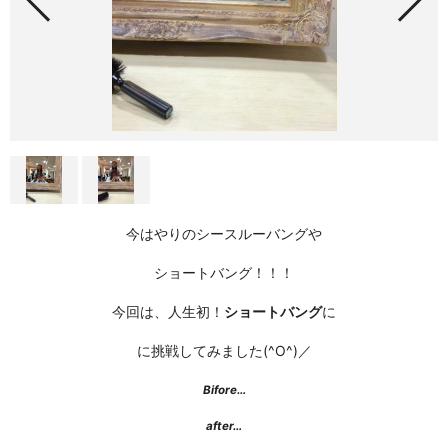
今はやりの
シースルーバングや
ショートバング！！！
今回は、人生初！
ショートバング
に
に挑戦してみました(^O^)／
Bifore…
after…