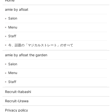
Home
amie by afloat
Salon
Menu
Staff
今、話題の「マジカルストレート」のすべて
amie by afloat the garden
Salon
Menu
Staff
Recruit-Itabashi
Recruit-Urawa
Privacy policy