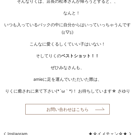
そんなりくは、店長の松本さんが帰ろうとすると、、
なんと！
いつも入っているバックの中に自分からはいっていっちゃうんです
(≧▽≦)
こんなに愛くるしくていい子はいない！
そしてりくの
ベストショット！！
ぜひみなさんも、
amieに足を運んでいただいた際は、
りくに癒されに来て下さい(*´ω｀*)！ お待ちしています
☆
さゆり
お問い合わせはこちら
Instagram
★☆イメチェン☆★