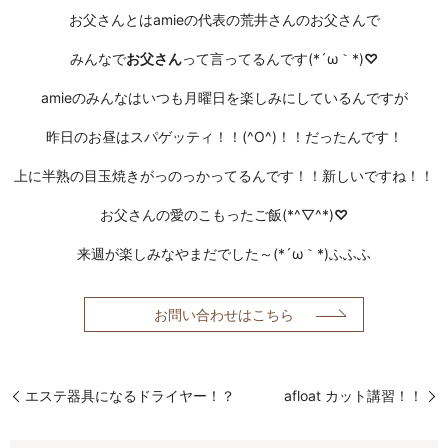
お父さんとはamieの代表の荒井さんのお父さんで
みんなで
お父さん
って言ってるんです(*´ω｀*)
♡
amieのみんなはいつも月曜日を楽しみにしているんですが
昨日のお昼は
スパゲッティ
！！(^O^)！！だったんです！
上に
半熟の目玉焼き
がっのっかってるんです！！新しいですね！！
お父さんの
愛
のこもったご飯(*^▽^*)
♡
来週が楽しみなやまだでした～(*´ω｀*)
ふふふ
お問い合わせはこちら
エステ器具になるドライヤー！？
afloat カット講習！！