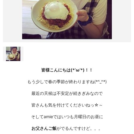
皆様こんにちは(*’ω’*)！！
もう少しで
春
の
季節
が終わりますね(*^_^*)
最近の天候は不安定が続きぎみなので
皆さんも気を付けてくださいねっ
☆
～
そしてamieではいつも
月曜日のお昼に
お父さんご飯
がでるんですけど。。。