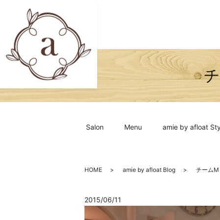
チ
Salon
Menu
amie by afloat Sty
HOME
amie by afloat Blog
チームM
2015/06/11