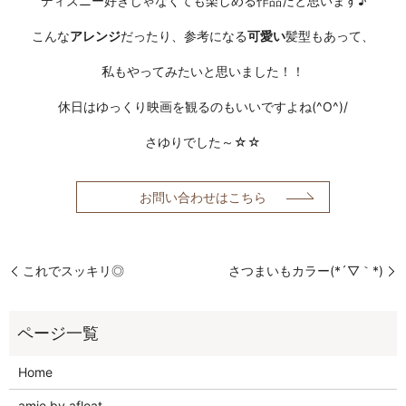
ディズニー好きじゃなくても楽しめる作品だと思います♪
こんな
アレンジ
だったり、参考になる
可愛い
髪型もあって、
私もやってみたいと思いました！！
休日はゆっくり映画を観るのもいいですよね(^O^)/
さゆりでした～
☆☆
お問い合わせはこちら
これでスッキリ◎
さつまいもカラー(*´▽｀*)
Home
amie by afloat