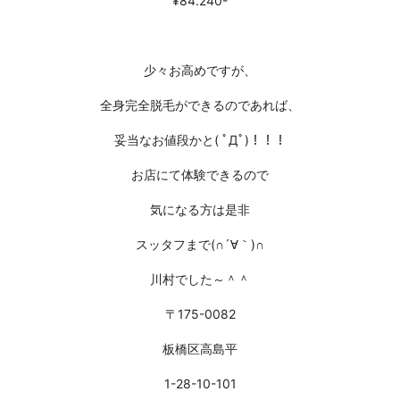
¥84.240-
少々お高めですが、
全身完全脱毛ができるのであれば、
妥当なお値段かと( ﾟДﾟ)！！！
お店にて体験できるので
気になる方は是非
スッタフまで(∩´∀｀)∩
川村でした～＾＾
〒175-0082
板橋区高島平
1-28-10-101