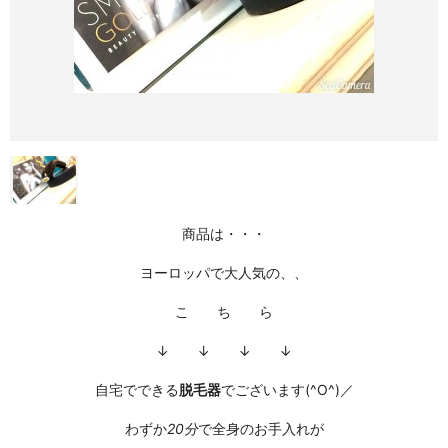
商品は・・・
ヨーロッパで大人気の、、
こ ち ら
↓ ↓ ↓ ↓
自宅でできる
脱毛器
でございます(^O^)／
わずか
20分
で全身のお手入れが