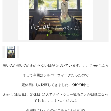
暑いのか寒いのかわからない日がつづいています。。。(´･ω･`)ふぅ
そして今回はシルバーウィークだったので
定休日に1人映画してきました₍₍ ◝(●˙꒳˙●)◜ ₎₎
わたし(山田)は、定休日に1人でナイトショー観ることが日課になっ
ておる。。。(´･ω･`)ふふふ
今回観に行ったのがこちら(´◉ ω ◉`)
♡