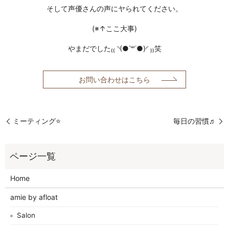
そして声優さんの声にヤられてください。
(※↑ここ大事)
やまだでした₍₍ ◝(●˙꒳˙●)◜ ₎₎笑
お問い合わせはこちら
ミーティング⭐️
毎日の習慣♬
Home
amie by afloat
Salon