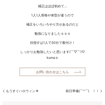
補正はほぼ初めて…
1人1人骨格や体型が違うので
補正をいろいろやり方があるのだと
勉強になりました☺︎☺︎☺︎
目指すは1人で30分で着付け！
しっかりお勉強したいと思います(￣▽￣)♡
kuma☺︎
お問い合わせはこちら
もうすぐハロウィン☆
前日準備(￣^￣)ゞ！！