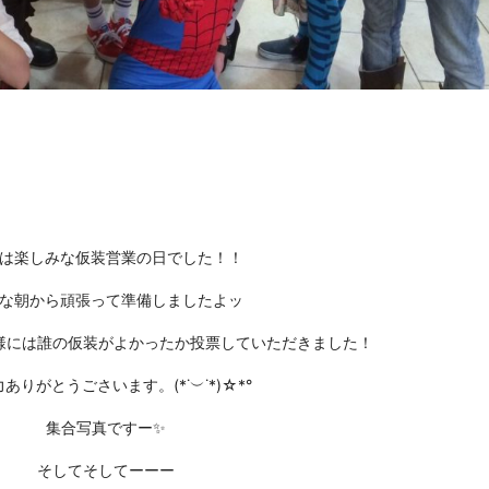
は楽しみな仮装営業の日でした！！
な朝から頑張って準備しましたよッ
様には誰の仮装がよかったか投票していただきました！
ありがとうごさいます。(*˙︶˙*)☆*°
集合写真ですー✨
そしてそしてーーー