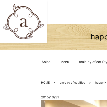
hap
Salon
Menu
amie by afloat Sty
HOME
amie by afloat Blog
happy 
2015/10/31