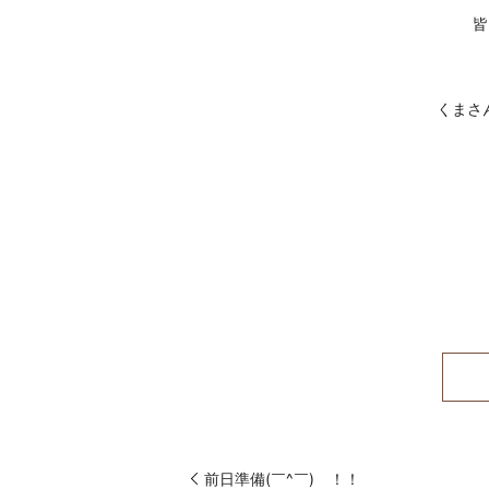
皆
前日準備(￣^￣)ゞ！！