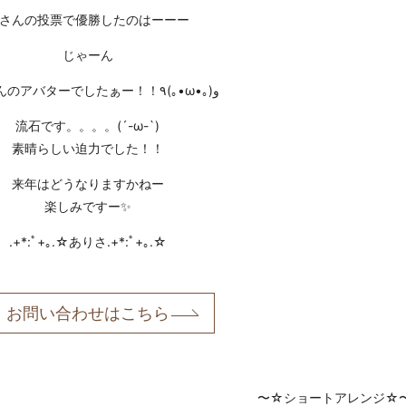
さんの投票で優勝したのはーーー
じゃーん
くまさんのアバターでしたぁー！！٩(｡•ω•｡)و
流石です。。。。(´-ω-`)
素晴らしい迫力でした！！
来年はどうなりますかねー
楽しみですー✨
.+*:ﾟ+｡.☆ありさ.+*:ﾟ+｡.☆
お問い合わせはこちら
〜☆ショートアレンジ☆