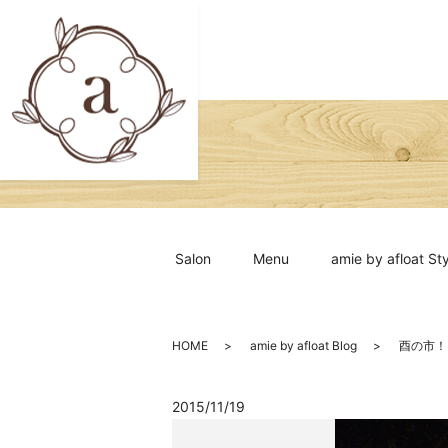
Salon
Menu
amie by afloat Sty
HOME
amie by afloat Blog
酉の市！
2015/11/19