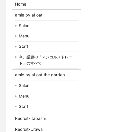
Home
amie by afloat
Salon
Menu
Staff
今、話題の「マジカルストレー
ト」のすべて
amie by afloat the garden
Salon
Menu
Staff
Recruit-Itabashi
Recruit-Urawa