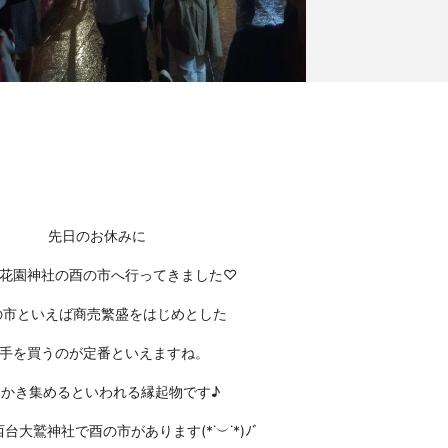
先日のお休みに
花園神社の酉の市へ行ってきました♡
市といえば商売繁盛をはじめとした
手を買うのが定番といえますね。
をかき集めるといわれる縁起物です♪
台大鷲神社で酉の市があります(*˙︶˙*)ﾉﾞ