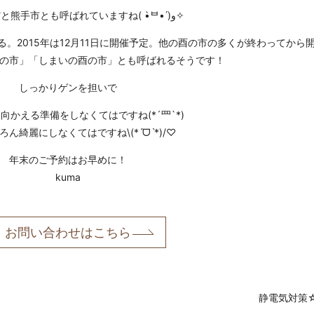
地元の方だと熊手市とも呼ばれていますね( •̀ᄇ• ́)ﻭ✧
。2015年は12月11日に開催予定。他の酉の市の多くが終わってから
の市」「しまいの酉の市」とも呼ばれるそうです！
しっかりゲンを担いで
向かえる準備をしなくてはですね(*´罒`*)
ん綺麗にしなくてはですね\(*ˊᗜˋ*)/♡
年末のご予約はお早めに！
kuma
お問い合わせはこちら
静電気対策