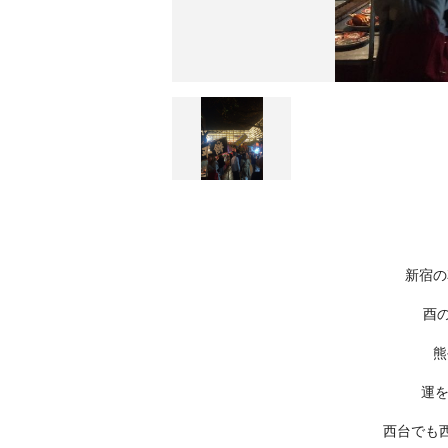
新宿の
酉の
熊
運
西台でも西