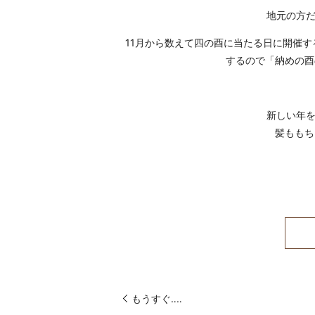
11月から数えて四の酉に当たる日に開催する
するので「納めの酉
新しい年を
髪ももちろ
もうすぐ‥‥