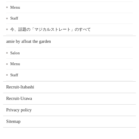
Menu
Staff
今、話題の「マジカルストレート」のすべて
amie by afloat the garden
Salon
Menu
Staff
Recruit-Itabashi
Recruit-Urawa
Privacy policy
Sitemap