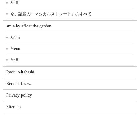
Staff
今、話題の「マジカルストレート」のすべて
amie by afloat the garden
Salon
Menu
Staff
Recruit-Itabashi
Recruit-Urawa
Privacy policy
Sitemap