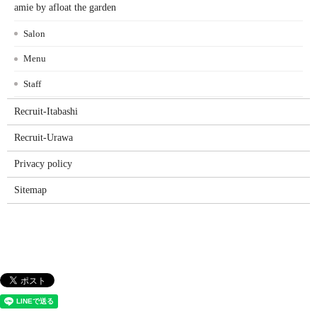
amie by afloat the garden
Salon
Menu
Staff
Recruit-Itabashi
Recruit-Urawa
Privacy policy
Sitemap