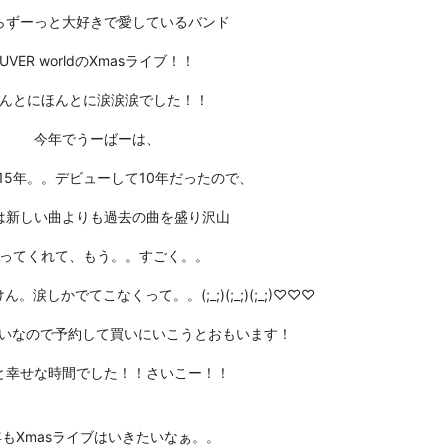
らずーっと大好きで愛しているバンド
UVER worldのXmasライブ！！
んとにほんとに涙涙涙でした！！
今年でうーばーは、
15年。。デビューして10年だったので、
は新しい曲よりも過去の曲を盛り沢山
ってくれて、もう。。すごく。。
涙しかでてこなくって。。(;_;)(;_;)(;_;)♡♡♡
たいなので予約して買いにいこうとおもいます！
と幸せな時間でした！！さいこー！！
もXmasライブはいきたいなぁ。。