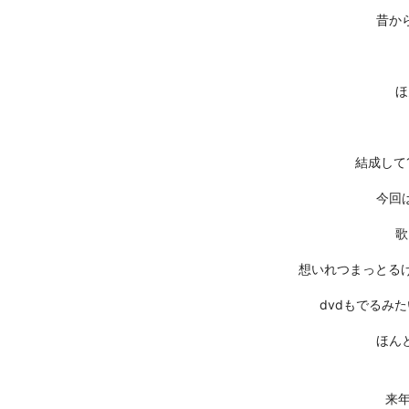
昔か
ほ
結成して
今回
歌
想いれつまっとるけん。
dvdもでるみ
ほん
来年