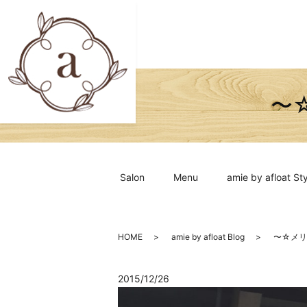
〜
Salon
Menu
amie by afloat Sty
HOME
amie by afloat Blog
〜☆メリ
2015/12/26