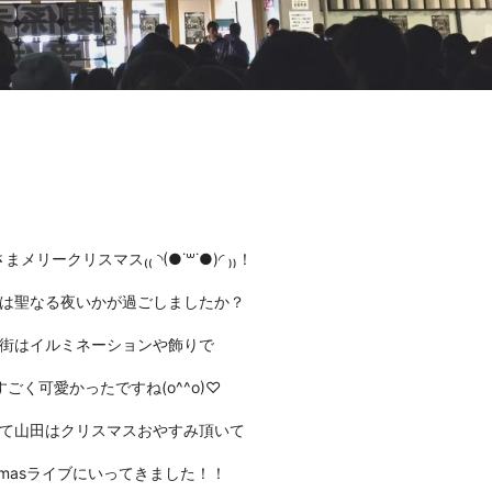
まメリークリスマス₍₍ ◝(●˙꒳˙●)◜ ₎₎！
は聖なる夜いかが過ごしましたか？
街はイルミネーションや飾りで
すごく可愛かったですね(o^^o)♡
て山田はクリスマスおやすみ頂いて
Xmasライブにいってきました！！