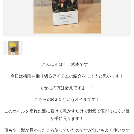
こんばんは！！杉本です！
今日は
梅雨
を乗り切るアイテムの紹介をしようと思います！
くせ毛の方は
必見
ですよ！！
こちらの
R２１
というオイルです！
このオイルを塗れた髪に着けて乾かすだけで
湿気
で広がりにくい髪
が手に入ります！
僕も少し髪が長かったころ使っていたのですが匂いもよく使いやす