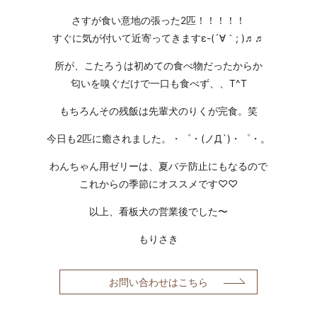
さすが食い意地の張った2匹！！！！！
すぐに気が付いて近寄ってきますε-(´∀｀; )♬♬
所が、こたろうは初めての食べ物だったからか
匂いを嗅ぐだけで一口も食べず、、T^T
もちろんその残飯は先輩犬のりくが完食。笑
今日も2匹に癒されました。・゜・(ノД`)・゜・。
わんちゃん用ゼリーは、夏バテ防止にもなるので
これからの季節にオススメです
♡♡
以上、看板犬の営業後でした〜
もりさき
お問い合わせはこちら