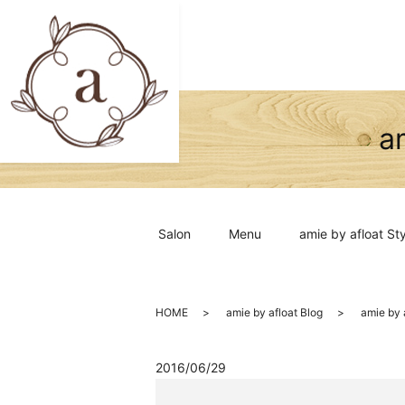
a
Salon
Menu
amie by afloat Sty
HOME
amie by afloat Blog
amie b
2016/06/29