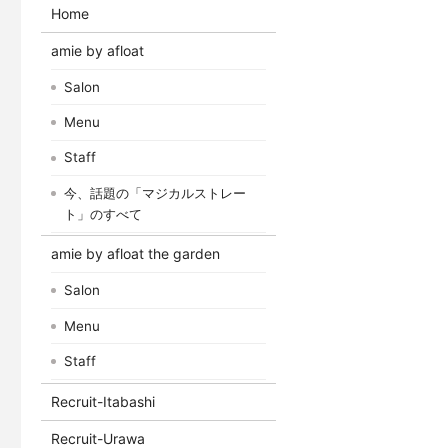
Home
amie by afloat
Salon
Menu
Staff
今、話題の「マジカルストレー
ト」のすべて
amie by afloat the garden
Salon
Menu
Staff
Recruit-Itabashi
Recruit-Urawa