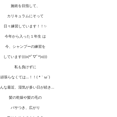
施術を目指して、
カリキュラムにそって
日々練習しています！！✨
今年から入った１年生 は
今、シャンプーの練習を
しています(((o(*ﾟ▽ﾟ*)o)))
私も負けずに
頑張らなくては…！！( *｀ω´)
んな最近、湿気が多い日が続き…
髪の乾燥や髪の毛の
パサつき、広がり