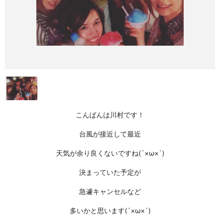
こんばんは川村です！
台風が接近して最近
天気が余り良くないですね(´×ω×`)
決まっていた予定が
急遽キャンセルなど
多いかと思います(´×ω×`)