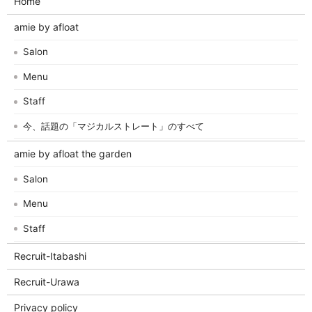
Home
amie by afloat
Salon
Menu
Staff
今、話題の「マジカルストレート」のすべて
amie by afloat the garden
Salon
Menu
Staff
Recruit-Itabashi
Recruit-Urawa
Privacy policy