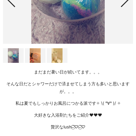
まだまだ暑い日が続いてます。。。
そんな日だとシャワーだけで済ませてしまう方も多いと思います
が。。。
私は夏でもしっかりお風呂につかる派です✧ \( °∀° )/ ✧
大好きな入浴剤たちをご紹介❤❤❤
贅沢なlush⌣̈⃝♡⌣̈⃝♡