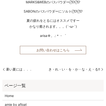
MARKS&WEBのバスパウダー⌣̈⃝♡⌣̈⃝♡
SABONのバスパウダーにソルト⌣̈⃝♡⌣̈⃝♡
夏の疲れをとるにはオススメですー
かなり癒されます。。。(´-ω-`)
arisa☆。.:＊・゜
お問い合わせはこちら
暑い夏には．．．
き・れ・い・を・か・な・え・る‼️
Home
amie by afloat