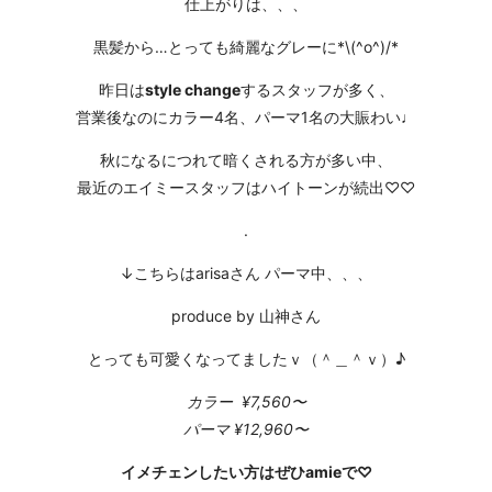
仕上がりは、、、
黒髪から…とっても綺麗なグレーに*\(^o^)/*
昨日は
style change
するスタッフが多く、
営業後なのにカラー4名、パーマ1名の大賑わい♩
秋になるにつれて暗くされる方が多い中、
最近のエイミースタッフはハイトーンが続出♡♡
.
↓こちらはarisaさん パーマ中、、、
produce by 山神さん
とっても可愛くなってましたｖ（＾＿＾ｖ）♪
カラー ¥7,560〜
パーマ ¥12,960〜
イメチェンしたい方はぜひamieで♡