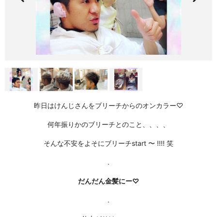
昨日はけんじさんをブリーチからのオンカラー
♡
何年振りかのブリーチとのこと、、、、
そんな不安をよそにブリーチstart 〜 !!!! 笑
.
だんだん金髪にー
♡
.