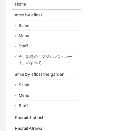
Home
amie by afloat
Salon
Menu
Staff
今、話題の「マジカルストレー
ト」のすべて
amie by afloat the garden
Salon
Menu
Staff
Recruit-Itabashi
Recruit-Urawa