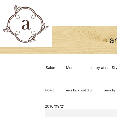
a
Salon
Menu
amie by afloat Sty
HOME
amie by afloat Blog
amie b
2016/09/21