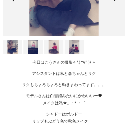
今日はこうさんの撮影✧ \( °∀° )/ ✧
アシスタントは私と森ちゃんとリク
リクもちょろちょろと動きまわってます。。。
モデルさんは白雪姫みたいにかわいいー❤
メイクは私☆。.:＊・゜
シャドーはボルドー
リップもぶどう色で秋色メイク！！