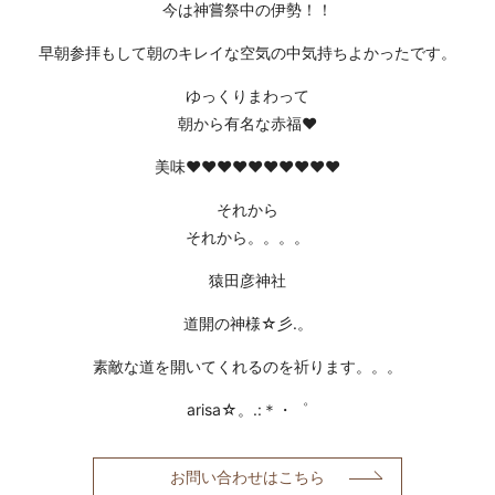
今は神嘗祭中の伊勢！！
早朝参拝もして朝のキレイな空気の中気持ちよかったです。
ゆっくりまわって
朝から有名な赤福❤
美味❤❤❤❤❤❤❤❤❤❤
それから
それから。。。。
猿田彦神社
道開の神様☆彡.。
素敵な道を開いてくれるのを祈ります。。。
arisa☆。.:＊・゜
お問い合わせはこちら