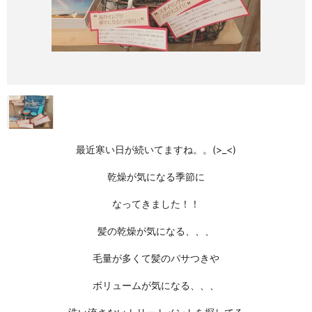
最近寒い日が続いてますね。。(>_<)
乾燥が気になる季節に
なってきました！！
髪の
乾燥
が気になる、、、
毛量が多くて髪の
パサつき
や
ボリューム
が気になる、、、