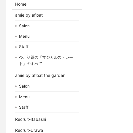
Home
amie by afloat
Salon
Menu
Staff
今、話題の「マジカルストレー
ト」のすべて
amie by afloat the garden
Salon
Menu
Staff
Recruit-Itabashi
Recruit-Urawa