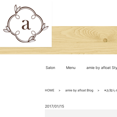
Salon
Menu
amie by afloat Sty
HOME
amie by afloat Blog
※お知ら
2017/01/15