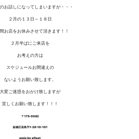
のお話しになってしまいますが・・・
２月の１３日～１８日
間お店をお休みさせて頂きます！！
２月半ばにご来店を
お考えの方は
スケジュールお間違えの
ないようお願い致します。
大変ご迷惑をおかけ致しますが
宜しくお願い致します！！！
〒175-0082
板橋区高島平
1-28-10-101
amie by afloat