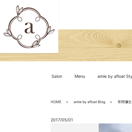
Salon
Menu
amie by afloat Sty
HOME
amie by afloat Blog
草間彌生
2017/05/01