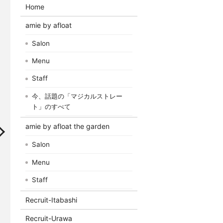
Home
amie by afloat
Salon
Menu
Staff
今、話題の「マジカルストレー
ト」のすべて
amie by afloat the garden
Salon
Menu
Staff
Recruit-Itabashi
Recruit-Urawa