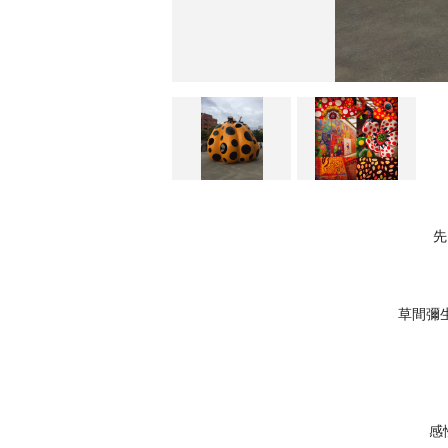
先
草間彌
感