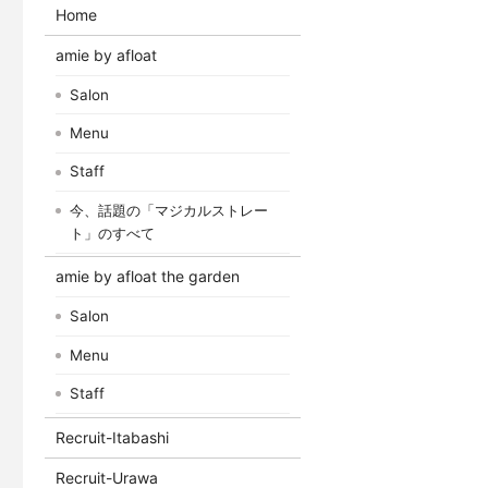
Home
amie by afloat
Salon
Menu
Staff
今、話題の「マジカルストレー
ト」のすべて
amie by afloat the garden
Salon
Menu
Staff
Recruit-Itabashi
Recruit-Urawa