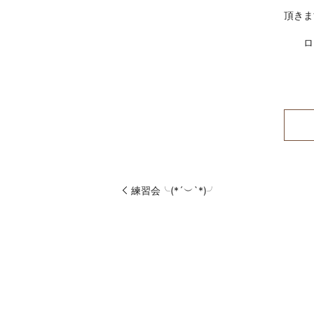
頂きま
ロ
練習会╰(*´︶`*)╯