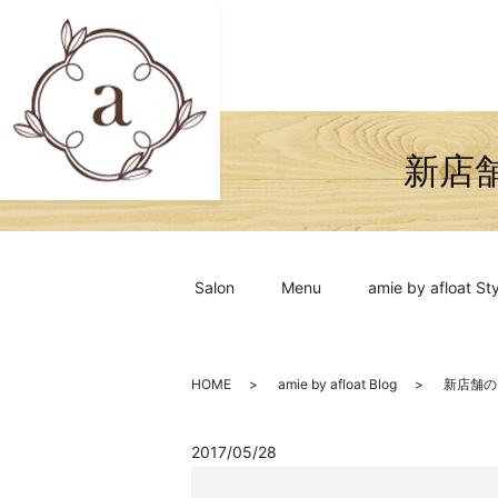
新店
Salon
Menu
amie by afloat Sty
HOME
amie by afloat Blog
新店舗の
2017/05/28