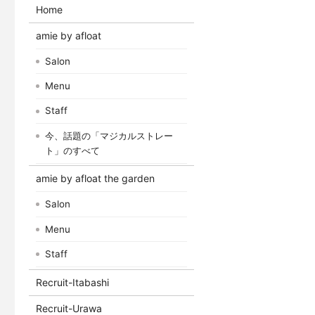
Home
amie by afloat
Salon
Menu
Staff
今、話題の「マジカルストレー
ト」のすべて
amie by afloat the garden
Salon
Menu
Staff
Recruit-Itabashi
Recruit-Urawa