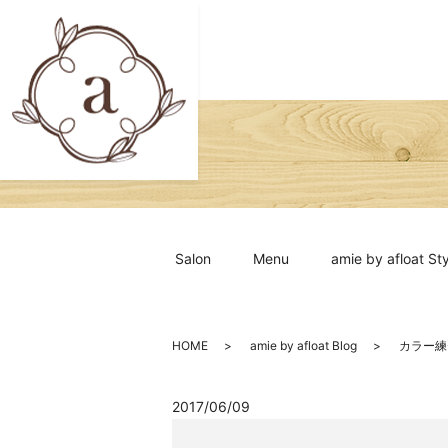
Salon
Menu
amie by afloat Sty
HOME
amie by afloat Blog
カラー練
2017/06/09